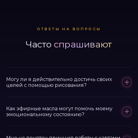
ОТВЕТЫ НА ВОПРОСЫ
Часто
спрашивают
Могу ли я действительно достичь своих
целей с помощью рисования?
Да. Нейрографика работает с нейронными связями:
пока рука ведёт линию, мозг перестраивает
Как эфирные масла могут помочь моему
эмоциональному состоянию?
привычные сценарии.
Аромат воздействует на лимбическую систему —
Мне не понятен принцип работы с картами