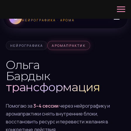
Ольга Бардык
О
НЕЙРОГРАФИКА · АРОМА
НЕЙРОГРАФИКА
АРОМАПРАКТИК
Ольга
Бардык
трансформация
Помогаю за
3–4 сессии
через нейрографику и
аромапрактики снять внутренние блоки,
восстановить ресурс и перевести желания в
конкретные действия.