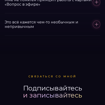
центр эмоций. Правильно подобранное масло
«Вопрос в эфире»
снимает тревогу, возвращает ресурс.
Карты — это зеркало, не предсказание. Они
отражают то, что есть внутри вас, но скрыто от
Это всё кажется чем-то необычным и
непривычным
сознания.
Это нормальная реакция. Не нужно ничего «верить»
или «уметь рисовать».
СВЯЗАТЬСЯ СО МНОЙ
Подписывайтесь
и записывайтесь