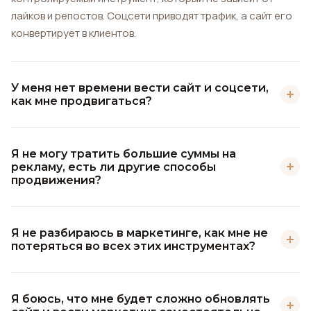
лайков и репостов. Соцсети приводят трафик, а сайт его
конвертирует в клиентов.
У меня нет времени вести сайт и соцсети,
как мне продвигаться?
Наш сайт создаётся один раз и работает на вас
постоянно. Вам не нужно его «вести» — он
Я не могу тратить большие суммы на
рекламу, есть ли другие способы
автоматически собирает заявки и отвечает на вопросы
продвижения?
клиентов. Вы ведёте только соцсети, а сайт делает
тяжёлую работу по продажам.
Да! Мы включаем SEO-оптимизацию в каждый сайт — это
означает, что вы получаете органический трафик из
Я не разбираюсь в маркетинге, как мне не
потеряться во всех этих инструментах?
поисковых систем без вложений в рекламу. Также сайт
работает как финальный элемент вашей воронки:
Вам не нужно разбираться в маркетинге — для этого есть
контент в соцсетях приводит на сайт, а сайт закрывает
мы. Мы проводим диагностику, создаём структуру,
Я боюсь, что мне будет сложно обновлять
сделку.