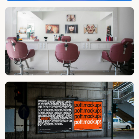
Надежда Адамова
Психолог, финансист
Тариф ПРОФИ
Екатерина Ярцева
Специалист нейрографики
Тариф ПРОФИ