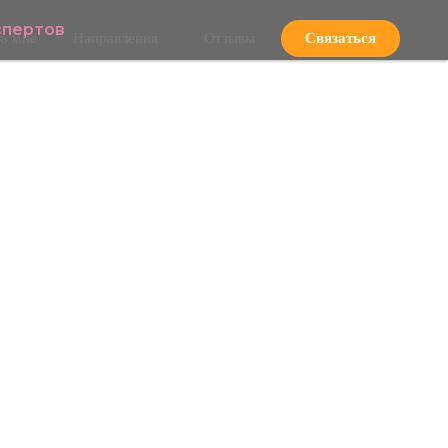
спертов
о мне
Направления
Отзывы
Связаться