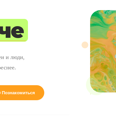
че
и и люди,
еснее.
 Познакомиться