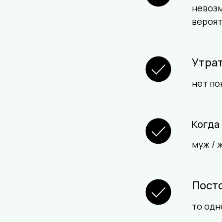
невозм
вероят
Утра
нет по
Когда
муж / 
Пост
то одн