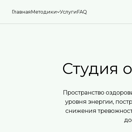
Главная
Методики
Услуги
FAQ
Студия 
Пространство оздорови
уровня энергии, пост
снижения тревожности
до