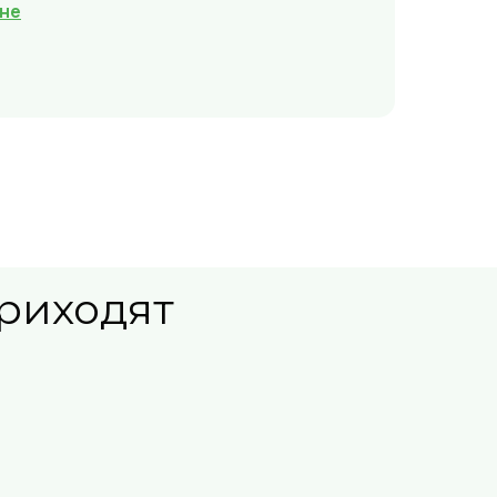
не
приходят