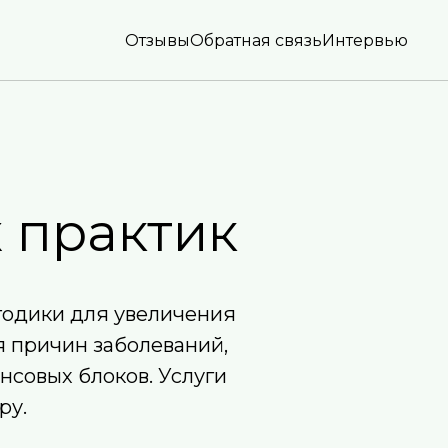
Отзывы
Обратная связь
Интервью
 практик
етодики для увеличения
я причин заболеваний,
нсовых блоков. Услуги
ру.