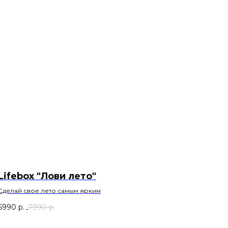
Lifebox "Лови лето"
Сделай свое лето самым ярким
6990
р.
7990
р.