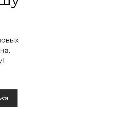
новых
на.
!
ься