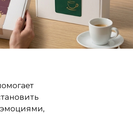
помогает
становить
 эмоциями,