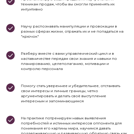
техникам продаж, чтобы вы смогли применять их
интуитивно
Научу распознавать манипуляции и провокации в
разных сферах жизни, отражать их и не попадаться на
"крючок"
Разберу вместе с вами управленческий цикл и в
наставничестве передам свои знания и навыки по
планированию, целеполаганию, мотивации и
контролю персонала
Помогу стать увереннее и убедительнее, отстаивать
свои интересы и личные границы, четко
аргументировать и делать своё выступление
интересным и запоминающимся
На практике потренируем навык выявления
потребностей и истинных интересов оппонента для
понимания его картины мира, научимся давать
поддерживающую и развивающую обратную связь как