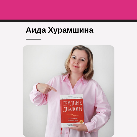
Аида
.
Аида Хурамшина