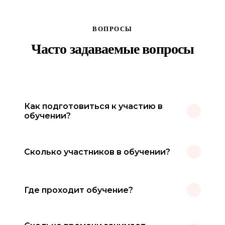
ВОПРОСЫ
Часто задаваемые вопросы
Как подготовиться к участию в
обучении?
Никакой специальной подготовки не требуется. Все
Сколько участников в обучении?
материалы и инструкции будут предоставлены перед
началом обучения. Просто будьте открыты новому
опыту и готовы участвовать в практических
Оптимальная группа — от 6 до 15 человек. Это
заданиях.
Где проходит обучение?
позволяет уделить внимание каждому участнику и
при этом обеспечить разнообразие观点 в дискуссиях
и практиках.
Обучение проходит в онлайн-формате на удобной