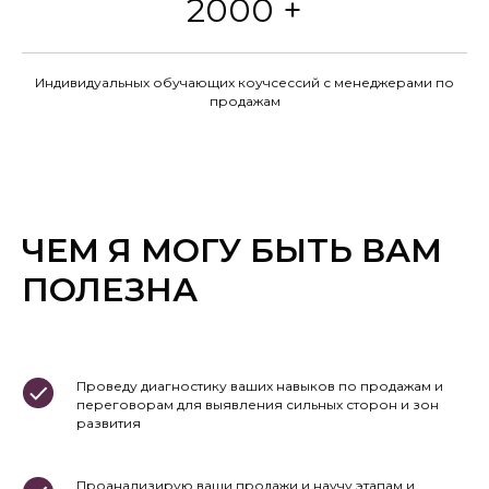
2000 +
Индивидуальных обучающих коучсессий с менеджерами по
продажам
ЧЕМ Я МОГУ БЫТЬ ВАМ
ПОЛЕЗНА
Проведу диагностику ваших навыков по продажам и
переговорам для выявления сильных сторон и зон
развития
Проанализирую ваши продажи и научу этапам и