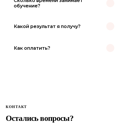
Сколько времени занимает
платформе. Бизнес-игра «Переговори меня, если
обучение?
сможешь» также доступна в формате live-встречи по
запросу компании.
Длительность зависит от формата: бизнес-игра
Какой результат я получу?
занимает 2–3 часа, тренинг — от 4 до 8 часов
(может быть разбит на несколько дней),
индивидуальное консультирование — 1–1.5 часа.
Практические навыки, которые вы сможете сразу
Как оплатить?
применять в работе: техники продаж,防御 от
манипуляций, уверенное ведение переговоров,
умение работать с возражениями. После обучения
Оплата производится по выставленному счёту. Для
вы получите рекомендации и материалы для
физических лиц доступна оплата банковской картой.
дальнейшей практики.
По запросу заключается договор. Все подробности
обсудим после вашей заявки.
КОНТАКТ
Остались вопросы?